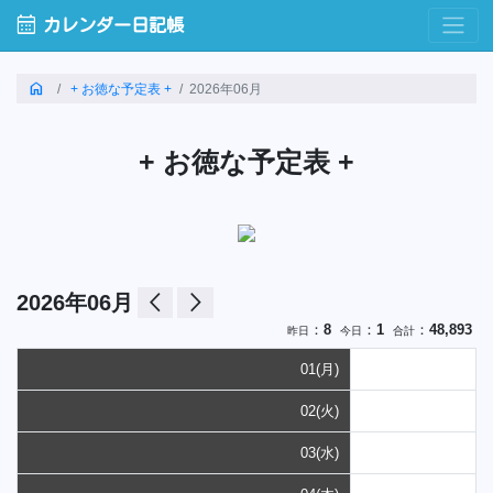
calendar_month
カレンダー日記帳
home
+ お徳な予定表 +
2026年06月
+ お徳な予定表 +
arrow_back_ios
arrow_forward_ios
2026年06月
：
8
：
1
：
48,893
昨日
今日
合計
01(月)
02(火)
03(水)