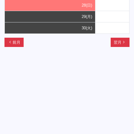
28(日)
29(月)
30(火)
chevron_left
navigate_next
前月
翌月