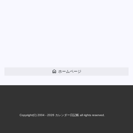
home
ホームページ
Copyright(C) 2004 - 2026
カレンダー日記帳
all rights reserved.