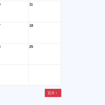
0
11
7
18
4
25
navigate_next
翌月