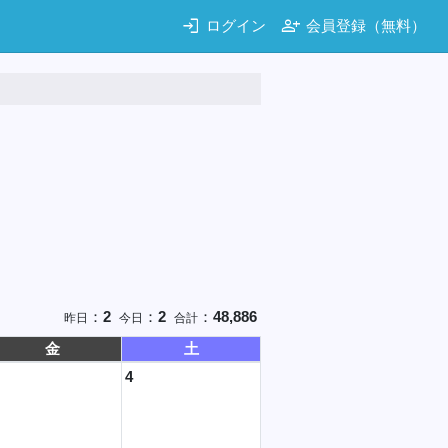
login
person_add
ログイン
会員登録（無料）
：
2
：
2
：
48,886
昨日
今日
合計
金
土
4