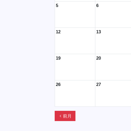
5
6
12
13
19
20
26
27
chevron_left
前月