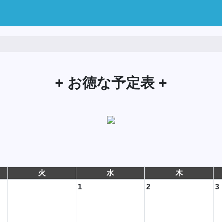
+ お徳な予定表 +
火
水
木
1
2
3