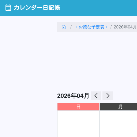
calendar_month
カレンダー日記帳
home
+ お徳な予定表 +
2026年04月
arrow_back_ios
arrow_forward_ios
2026年04月
日
月